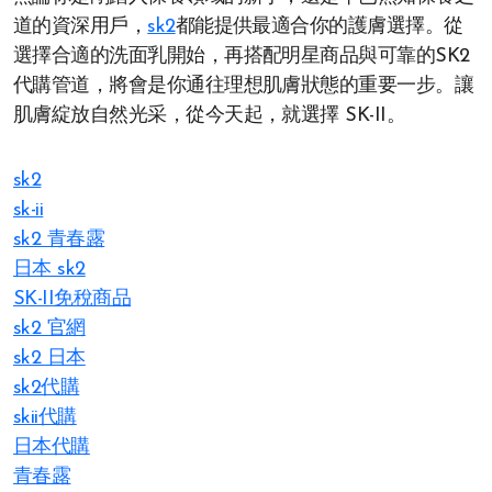
道的資深用戶，
sk2
都能提供最適合你的護膚選擇。從
選擇合適的洗面乳開始，再搭配明星商品與可靠的SK2
代購管道，將會是你通往理想肌膚狀態的重要一步。讓
肌膚綻放自然光采，從今天起，就選擇 SK-II。
sk2
sk-ii
sk2 青春露
日本 sk2
SK-II免稅商品
sk2 官網
sk2 日本
sk2代購
skii代購
日本代購
青春露