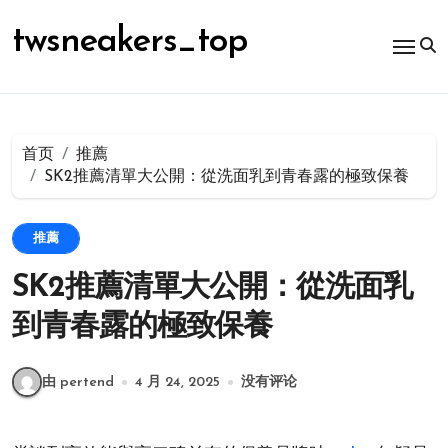
跳
转
twsneakers_top
到
内
容
首页
推薦
SK2推薦清單大公開：從洗面乳到青春露的極致保養
推薦
SK2推薦清單大公開：從洗面乳
到青春露的極致保養
由 pertend
4 月 24, 2025
没有评论