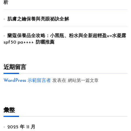
析
肌膚之鑰保養與亮眼祕訣全解
蘭蔻保養品全攻略：小黑瓶、粉水與全新超輕盈uv水凝露
spf50 pa++++ 防曬推薦
近期留言
WordPress 示範留言者
发表在
網站第一篇文章
彙整
2025 年 11 月