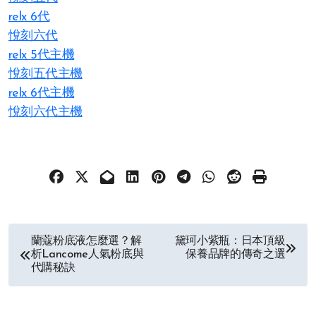
relx 6代
悅刻六代
relx 5代主機
悅刻五代主機
relx 6代主機
悅刻六代主機
文
蘭蔻粉底液怎麼選？解
黛珂小紫瓶：日本頂級
析Lancome人氣粉底與
保養品牌的傳奇之選
章
代購秘訣
导