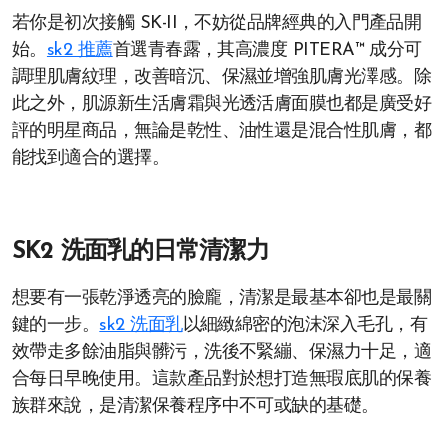
若你是初次接觸 SK-II，不妨從品牌經典的入門產品開
始。
sk2 推薦
首選青春露，其高濃度 PITERA™ 成分可
調理肌膚紋理，改善暗沉、保濕並增強肌膚光澤感。除
此之外，肌源新生活膚霜與光透活膚面膜也都是廣受好
評的明星商品，無論是乾性、油性還是混合性肌膚，都
能找到適合的選擇。
SK2 洗面乳的日常清潔力
想要有一張乾淨透亮的臉龐，清潔是最基本卻也是最關
鍵的一步。
sk2 洗面乳
以細緻綿密的泡沫深入毛孔，有
效帶走多餘油脂與髒污，洗後不緊繃、保濕力十足，適
合每日早晚使用。這款產品對於想打造無瑕底肌的保養
族群來說，是清潔保養程序中不可或缺的基礎。