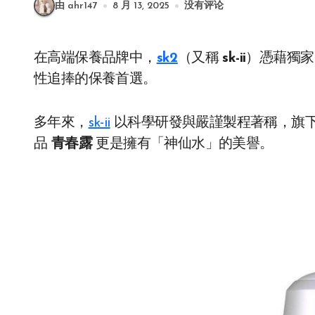
由 ahr147
8 月 13, 2025
没有评论
在高端保養品牌中，
sk2
（又稱
sk-ii
）憑藉獨家 
性追捧的保養首選。
多年來，
sk-ii
以科學研發與嚴謹製程著稱，旗
品
青春露
更是擁有「神仙水」的美譽。