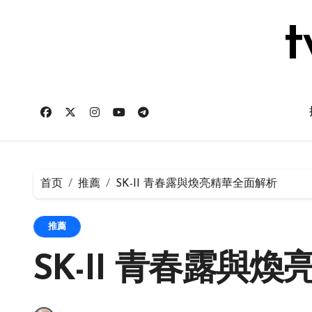
跳
转
t
到
内
容
首页
推薦
SK-II 青春露與煥亮精華全面解析
推薦
SK-II 青春露與