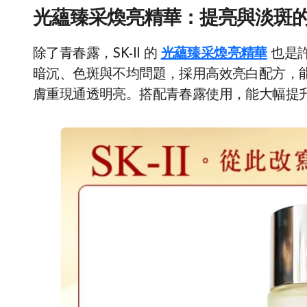
光蘊臻采煥亮精華：提亮與淡斑
除了青春露，SK-II 的
光蘊臻采煥亮精華
也是
暗沉、色斑與不均問題，採用高效亮白配方，
膚重現通透明亮。搭配青春露使用，能大幅提