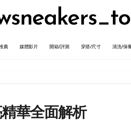
wsneakers_t
推薦
媒體影片
開箱/評測
穿搭/尺寸
清洗/保
煥亮精華全面解析