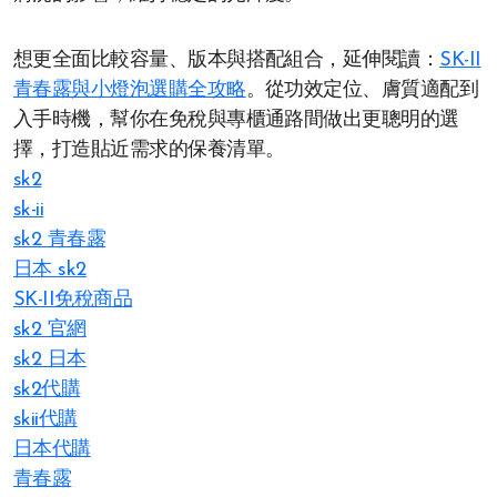
想更全面比較容量、版本與搭配組合，延伸閱讀：
SK-II
青春露與小燈泡選購全攻略
。從功效定位、膚質適配到
入手時機，幫你在免稅與專櫃通路間做出更聰明的選
擇，打造貼近需求的保養清單。
sk2
sk-ii
sk2 青春露
日本 sk2
SK-II免稅商品
sk2 官網
sk2 日本
sk2代購
skii代購
日本代購
青春露