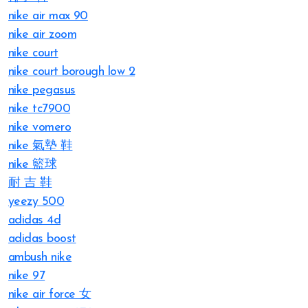
nike air max 90
nike air zoom
nike court
nike court borough low 2
nike pegasus
nike tc7900
nike vomero
nike 氣墊 鞋
nike 籃球
耐 吉 鞋
yeezy 500
adidas 4d
adidas boost
ambush nike
nike 97
nike air force 女