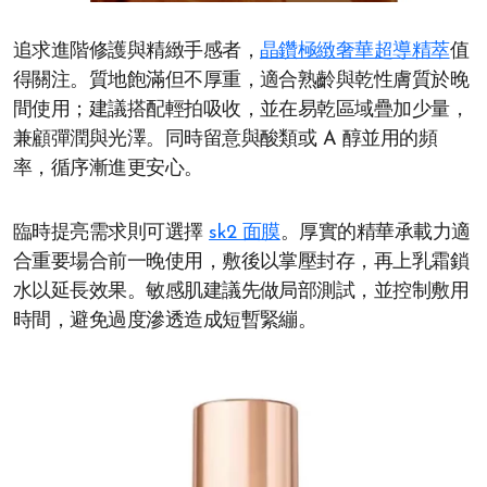
追求進階修護與精緻手感者，
晶鑽極緻奢華超導精萃
值
得關注。質地飽滿但不厚重，適合熟齡與乾性膚質於晚
間使用；建議搭配輕拍吸收，並在易乾區域疊加少量，
兼顧彈潤與光澤。同時留意與酸類或 A 醇並用的頻
率，循序漸進更安心。
臨時提亮需求則可選擇
sk2 面膜
。厚實的精華承載力適
合重要場合前一晚使用，敷後以掌壓封存，再上乳霜鎖
水以延長效果。敏感肌建議先做局部測試，並控制敷用
時間，避免過度滲透造成短暫緊繃。