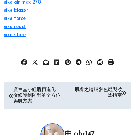
nike air max 270
nike blazer
nike force
nike react
nike store
文
資生堂小紅瓶再進化：
肌膚之鑰眼影色選與妝
從修護到防禦的全方位
效指南
章
美肌方案
导
航
由
ahr147