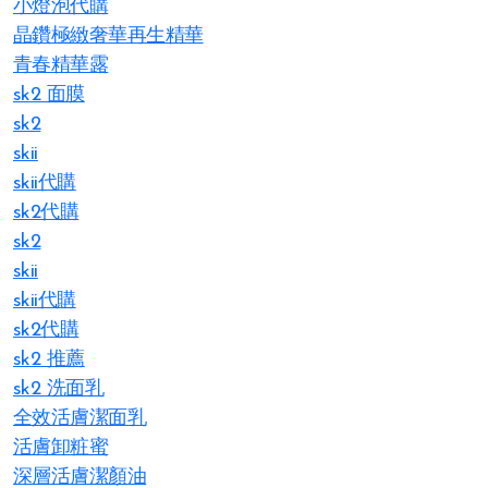
小燈泡代購
晶鑽極緻奢華再生精華
青春精華露
sk2 面膜
sk2
skii
skii代購
sk2代購
sk2
skii
skii代購
sk2代購
sk2 推薦
sk2 洗面乳
全效活膚潔面乳
活膚卸粧蜜
深層活膚潔顏油