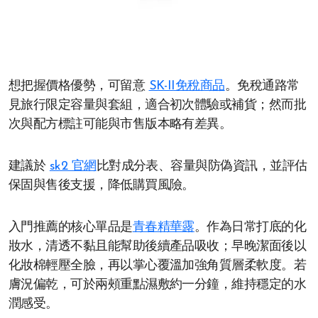
想把握價格優勢，可留意
SK-II免稅商品
。免稅通路常
見旅行限定容量與套組，適合初次體驗或補貨；然而批
次與配方標註可能與市售版本略有差異。
建議於
sk2 官網
比對成分表、容量與防偽資訊，並評估
保固與售後支援，降低購買風險。
入門推薦的核心單品是
青春精華露
。作為日常打底的化
妝水，清透不黏且能幫助後續產品吸收；早晚潔面後以
化妝棉輕壓全臉，再以掌心覆溫加強角質層柔軟度。若
膚況偏乾，可於兩頰重點濕敷約一分鐘，維持穩定的水
潤感受。