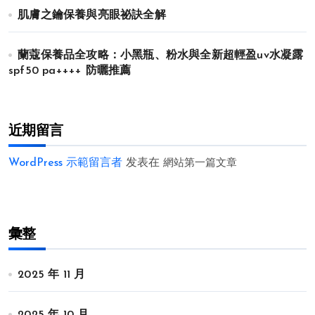
肌膚之鑰保養與亮眼祕訣全解
蘭蔻保養品全攻略：小黑瓶、粉水與全新超輕盈uv水凝露
spf50 pa++++ 防曬推薦
近期留言
WordPress 示範留言者
发表在
網站第一篇文章
彙整
2025 年 11 月