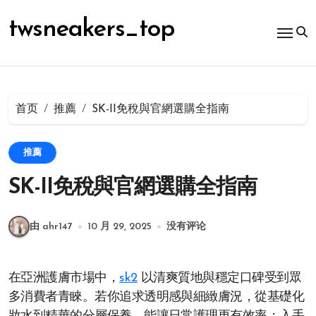
跳
转
twsneakers_top
到
内
容
首页
推薦
SK-II免稅與官網選購全指南
推薦
SK-II免稅與官網選購全指南
由 ahr147
10 月 29, 2025
没有评论
在亞洲護膚市場中，
sk2
以清爽質地與穩定口碑受到眾
多消費者青睞。若你追求透明感與細緻膚況，從基礎化