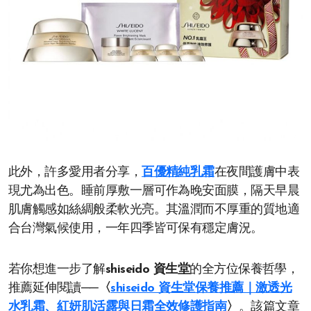
此外，許多愛用者分享，
百優精純乳霜
在夜間護膚中表
現尤為出色。睡前厚敷一層可作為晚安面膜，隔天早晨
肌膚觸感如絲綢般柔軟光亮。其溫潤而不厚重的質地適
合台灣氣候使用，一年四季皆可保有穩定膚況。
若你想進一步了解
shiseido 資生堂
的全方位保養哲學，
推薦延伸閱讀──
〈
shiseido 資生堂保養推薦｜激透光
水乳霜、紅妍肌活露與日霜全效修護指南
〉
。該篇文章