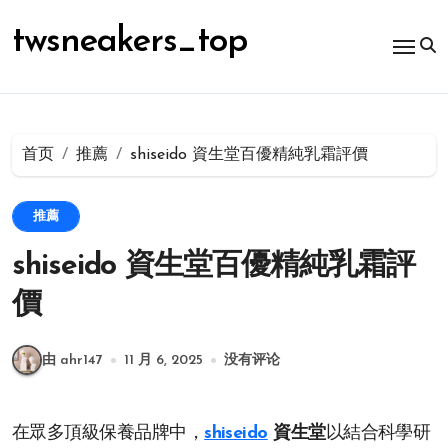
跳
转
twsneakers_top
到
内
容
首页
推薦
shiseido 資生堂百優精純乳霜評價
推薦
shiseido 資生堂百優精純乳霜評
價
由 ahr147
11 月 6, 2025
没有评论
在眾多頂級保養品牌中，
shiseido
資生堂
以結合科學研