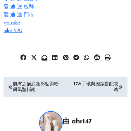
愛 迪 達 板鞋
愛 迪 達 門市
gd nike
nike 270
文
肌膚之鑰底妝盤點與粉
DW手環與腕錶搭配攻
餅氣墊指南
略
章
导
航
由
ahr147