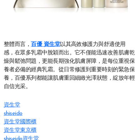
整體而言，
百優 資生堂
以其高效修護力與舒適使用
感，在眾多乳霜中脫穎而出。它不僅能迅速改善肌膚乾
燥與鬆弛問題，更能長期強化肌膚屏障，是每位重視保
養者必備的經典乳霜。從日常修護到重要時刻的緊急保
養，百優系列都能讓肌膚重回細緻光澤狀態，綻放年輕
自信光采。
資生堂
shiseido
資生堂國際櫃
資生堂東京櫃
shiseido資生堂