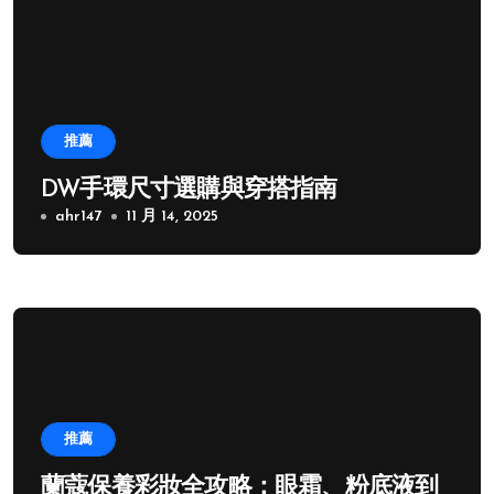
推薦
DW手環尺寸選購與穿搭指南
ahr147
11 月 14, 2025
推薦
蘭蔻保養彩妝全攻略：眼霜、粉底液到