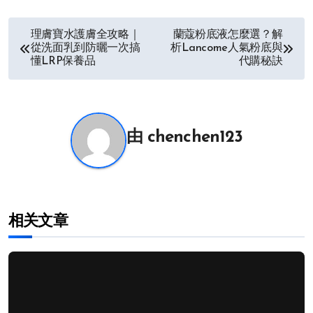
文
理膚寶水護膚全攻略｜
蘭蔻粉底液怎麼選？解
從洗面乳到防曬一次搞
析Lancome人氣粉底與
章
懂LRP保養品
代購秘訣
导
航
由
chenchen123
相关文章