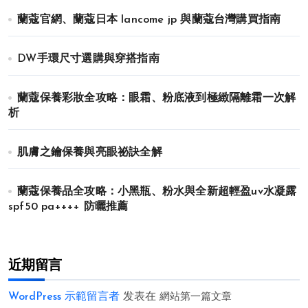
蘭蔻官網、蘭蔻日本 lancome jp 與蘭蔻台灣購買指南
DW手環尺寸選購與穿搭指南
蘭蔻保養彩妝全攻略：眼霜、粉底液到極緻隔離霜一次解
析
肌膚之鑰保養與亮眼祕訣全解
蘭蔻保養品全攻略：小黑瓶、粉水與全新超輕盈uv水凝露
spf50 pa++++ 防曬推薦
近期留言
WordPress 示範留言者
发表在
網站第一篇文章