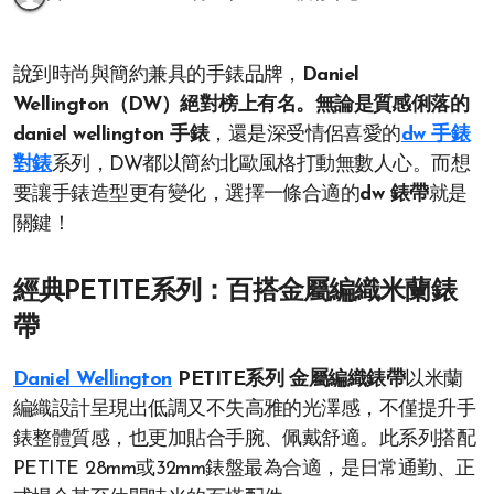
說到時尚與簡約兼具的手錶品牌，
Daniel
Wellington（DW）絕對榜上有名。無論是質感俐落的
daniel wellington 手錶
，還是深受情侶喜愛的
dw 手錶
對錶
系列，DW都以簡約北歐風格打動無數人心。而想
要讓手錶造型更有變化，選擇一條合適的
dw 錶帶
就是
關鍵！
經典PETITE系列：百搭金屬編織米蘭錶
帶
Daniel Wellington
PETITE系列 金屬編織錶帶
以米蘭
編織設計呈現出低調又不失高雅的光澤感，不僅提升手
錶整體質感，也更加貼合手腕、佩戴舒適。此系列搭配
PETITE 28mm或32mm錶盤最為合適，是日常通勤、正