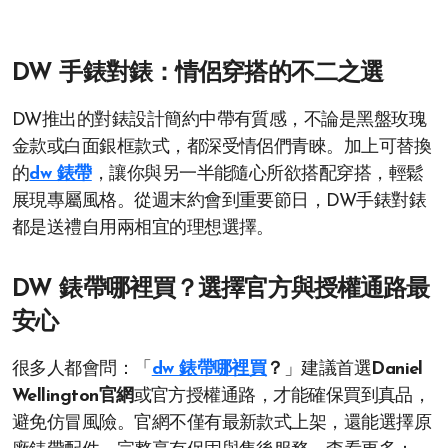
DW 手錶對錶：情侶穿搭的不二之選
DW推出的對錶設計簡約中帶有質感，不論是黑盤玫瑰
金款或白面銀框款式，都深受情侶們青睞。加上可替換
的
dw 錶帶
，讓你與另一半能隨心所欲搭配穿搭，輕鬆
展現專屬風格。從週末約會到重要節日，DW手錶對錶
都是送禮自用兩相宜的理想選擇。
DW 錶帶哪裡買？選擇官方與授權通路最
安心
很多人都會問：「
dw 錶帶哪裡買
？
」建議首選
Daniel
Wellington官網
或官方授權通路，才能確保買到真品，
避免仿冒風險。官網不僅有最新款式上架，還能選擇原