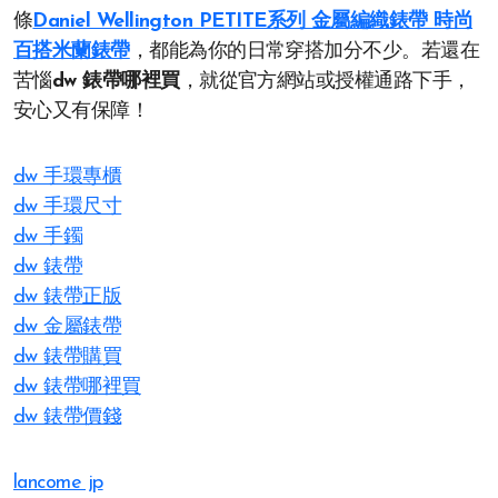
條
Daniel Wellington PETITE系列 金屬編織錶帶 時尚
百搭米蘭錶帶
，都能為你的日常穿搭加分不少。若還在
苦惱
dw 錶帶哪裡買
，就從官方網站或授權通路下手，
安心又有保障！
dw 手環專櫃
dw 手環尺寸
dw 手鐲
dw 錶帶
dw 錶帶正版
dw 金屬錶帶
dw 錶帶購買
dw 錶帶哪裡買
dw 錶帶價錢
lancome jp