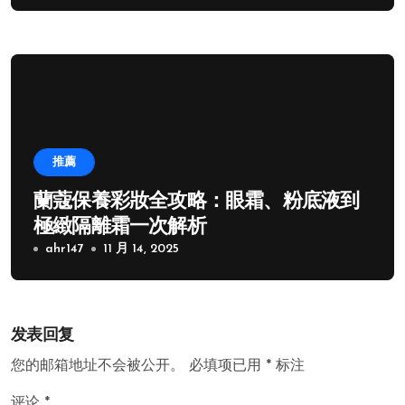
推薦
蘭蔻保養彩妝全攻略：眼霜、粉底液到
極緻隔離霜一次解析
ahr147
11 月 14, 2025
发表回复
您的邮箱地址不会被公开。
必填项已用
*
标注
评论
*