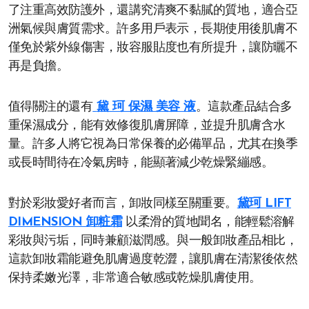
了注重高效防護外，還講究清爽不黏膩的質地，適合亞
洲氣候與膚質需求。許多用戶表示，長期使用後肌膚不
僅免於紫外線傷害，妝容服貼度也有所提升，讓防曬不
再是負擔。
值得關注的還有
黛 珂 保濕 美容 液
。這款產品結合多
重保濕成分，能有效修復肌膚屏障，並提升肌膚含水
量。許多人將它視為日常保養的必備單品，尤其在換季
或長時間待在冷氣房時，能顯著減少乾燥緊繃感。
對於彩妝愛好者而言，卸妝同樣至關重要。
黛珂 LIFT
DIMENSION 卸粧霜
以柔滑的質地聞名，能輕鬆溶解
彩妝與污垢，同時兼顧滋潤感。與一般卸妝產品相比，
這款卸妝霜能避免肌膚過度乾澀，讓肌膚在清潔後依然
保持柔嫩光澤，非常適合敏感或乾燥肌膚使用。