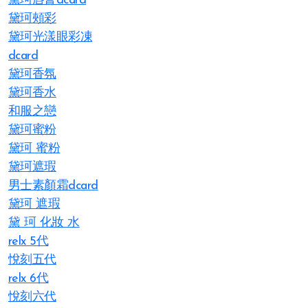
黛珂唇膏dcard
黛珂頰彩
黛珂光漾眼彩凍
dcard
黛珂香氛
黛珂香水
和服之戀
黛珂蜜粉
黛珂 蜜粉
黛珂遮瑕
男士素顏霜dcard
黛珂 遮瑕
黛 珂 化妝 水
relx 5代
悅刻五代
relx 6代
悅刻六代