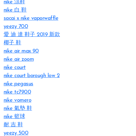
nike 涼鞋
nike 白 鞋
sacai x nike vaporwaffle
yeezy 700
愛 迪 達 鞋子 2019 新款
椰子 鞋
nike air max 90
nike air zoom
nike court
nike court borough low 2
nike pegasus
nike tc7900
nike vomero
nike 氣墊 鞋
nike 籃球
耐 吉 鞋
yeezy 500