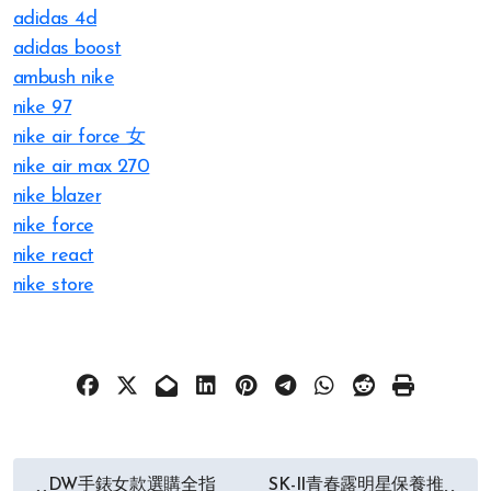
adidas 4d
adidas boost
ambush nike
nike 97
nike air force 女
nike air max 270
nike blazer
nike force
nike react
nike store
文
DW手錶女款選購全指
SK-II青春露明星保養推