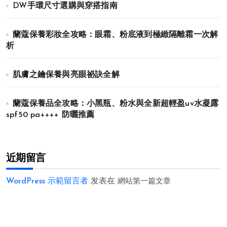
DW手環尺寸選購與穿搭指南
蘭蔻保養彩妝全攻略：眼霜、粉底液到極緻隔離霜一次解
析
肌膚之鑰保養與亮眼祕訣全解
蘭蔻保養品全攻略：小黑瓶、粉水與全新超輕盈uv水凝露
spf50 pa++++ 防曬推薦
近期留言
WordPress 示範留言者
发表在
網站第一篇文章