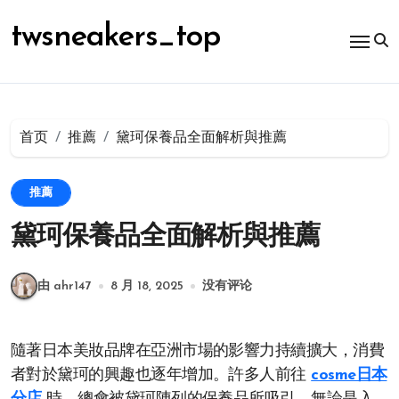
跳
转
twsneakers_top
到
内
容
首页
推薦
黛珂保養品全面解析與推薦
推薦
黛珂保養品全面解析與推薦
由 ahr147
8 月 18, 2025
没有评论
隨著日本美妝品牌在亞洲市場的影響力持續擴大，消費
者對於黛珂的興趣也逐年增加。許多人前往
cosme日本