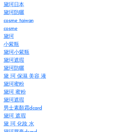
黛珂日本
黛珂防曬
cosme taiwan
cosme
黛珂
小紫瓶
黛珂小紫瓶
黛珂遮瑕
黛珂防曬
黛 珂 保濕 美容 液
黛珂蜜粉
黛珂 蜜粉
黛珂遮瑕
男士素顏霜dcard
黛珂 遮瑕
黛 珂 化妝 水