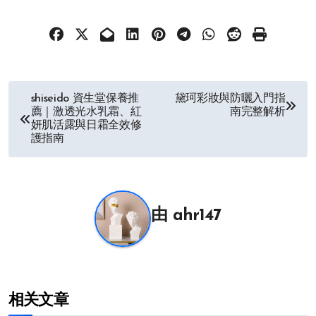
文
shiseido 資生堂保養推
黛珂彩妝與防曬入門指
薦｜激透光水乳霜、紅
南完整解析
章
妍肌活露與日霜全效修
護指南
导
航
由
ahr147
相关文章