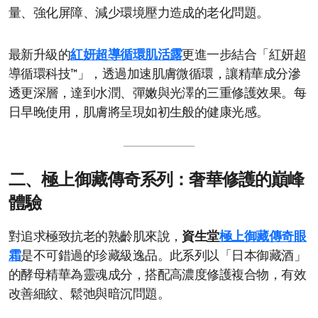
量、強化屏障、減少環境壓力造成的老化問題。
最新升級的
紅妍超導循環肌活露
更進一步結合「紅妍超
導循環科技™」，透過加速肌膚微循環，讓精華成分滲
透更深層，達到水潤、彈嫩與光澤的三重修護效果。每
日早晚使用，肌膚將呈現如初生般的健康光感。
二、極上御藏傳奇系列：奢華修護的巔峰
體驗
對追求極致抗老的熟齡肌來說，
資生堂
極上御藏傳奇眼
霜
是不可錯過的珍藏級逸品。此系列以「日本御藏酒」
的酵母精華為靈魂成分，搭配高濃度修護複合物，有效
改善細紋、鬆弛與暗沉問題。