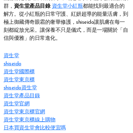
群，
資生堂產品目錄
資生堂小紅瓶
都能找到最適合的
解方。從小紅瓶的日常守護、紅妍超導的能量活膚，到
極上御藏傳奇眼霜的奢華修護，shiseido讓肌膚在每一
刻都綻放光采。讓保養不只是儀式，而是一場關於「自
信與優雅」的日常進化。
資生堂
shiseido
資生堂國際櫃
資生堂東京櫃
shiseido資生堂
資生堂產品目錄
資生堂官網
資生堂東京櫃官網
資生堂東京櫃線上購物
日本買資生堂會比較便宜嗎