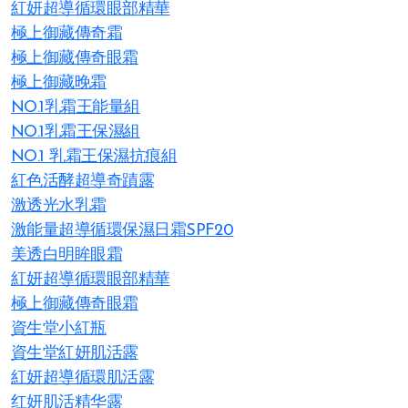
紅妍超導循環眼部精華
極上御藏傳奇霜
極上御藏傳奇眼霜
極上御藏晚霜
NO.1乳霜王能量組
NO.1乳霜王保濕組
NO.1 乳霜王保濕抗痕組
紅色活酵超導奇蹟露
激透光水乳霜
激能量超導循環保濕日霜SPF20
美透白明眸眼霜
紅妍超導循環眼部精華
極上御藏傳奇眼霜
資生堂小紅瓶
資生堂紅妍肌活露
紅妍超導循環肌活露
红妍肌活精华露