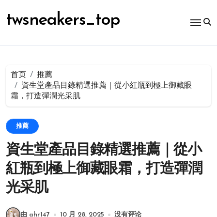
跳
转
twsneakers_top
到
内
容
首页
推薦
資生堂產品目錄精選推薦｜從小紅瓶到極上御藏眼
霜，打造彈潤光采肌
推薦
資生堂產品目錄精選推薦｜從小
紅瓶到極上御藏眼霜，打造彈潤
光采肌
由 ahr147
10 月 28, 2025
没有评论