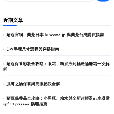
近期文章
蘭蔻官網、蘭蔻日本 lancome jp 與蘭蔻台灣購買指南
DW手環尺寸選購與穿搭指南
蘭蔻保養彩妝全攻略：眼霜、粉底液到極緻隔離霜一次解
析
肌膚之鑰保養與亮眼祕訣全解
蘭蔻保養品全攻略：小黑瓶、粉水與全新超輕盈uv水凝露
spf50 pa++++ 防曬推薦