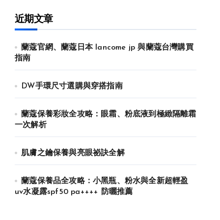
近期文章
蘭蔻官網、蘭蔻日本 lancome jp 與蘭蔻台灣購買
指南
DW手環尺寸選購與穿搭指南
蘭蔻保養彩妝全攻略：眼霜、粉底液到極緻隔離霜
一次解析
肌膚之鑰保養與亮眼祕訣全解
蘭蔻保養品全攻略：小黑瓶、粉水與全新超輕盈
uv水凝露spf50 pa++++ 防曬推薦