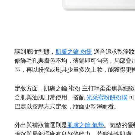
談到底妝型態，
肌膚之鑰 粉餅
適合追求乾淨妝
修飾毛孔與膚色不均，薄鋪即可勻亮，局部疊
區，再以粉撲或刷具少量多次上妝，能獲得更
定妝方面，肌膚之鑰 蜜粉 主打輕柔柔焦與細
合肌與油肌日常使用。搭配
光采蜜粉餅粉撲
可
巴處以按壓方式定妝，妝面更乾淨耐看。
外出與補妝首選則是
肌膚之鑰 氣墊
。氣墊的優
暗沉與局部瑕疵有良好修飾力。若偏油性肌膚，