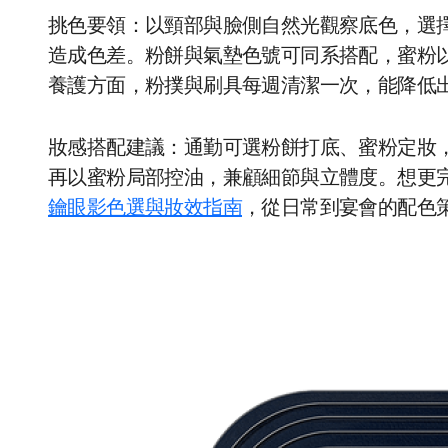
挑色要領：以頸部與臉側自然光觀察底色，選
造成色差。粉餅與氣墊色號可同系搭配，蜜粉
養護方面，粉撲與刷具每週清潔一次，能降低
妝感搭配建議：通勤可選粉餅打底、蜜粉定妝
再以蜜粉局部控油，兼顧細節與立體度。想更
鑰眼影色選與妝效指南
，從日常到宴會的配色