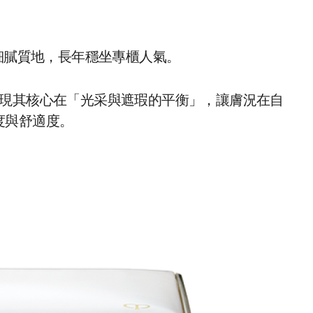
細膩質地，長年穩坐專櫃人氣。
會發現其核心在「光采與遮瑕的平衡」，讓膚況在自
度與舒適度。