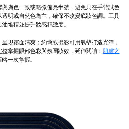
擇與膚色一致或略微偏亮半號，避免只在手背試色
以透明或自然色為主，確保不改變底妝色調。工具
出油堆積並提升妝感精緻度。
，呈現霧面清爽；約會或攝影可用氣墊打造光澤，
完整掌握眼部色彩與氛圍妝效，延伸閱讀：
肌膚之
策略一次掌握。