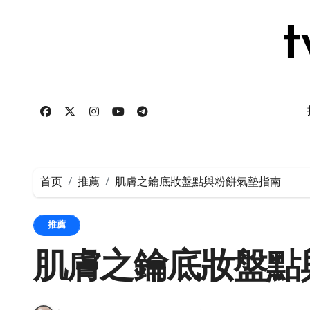
跳
转
t
到
内
容
首页
推薦
肌膚之鑰底妝盤點與粉餅氣墊指南
推薦
肌膚之鑰底妝盤點