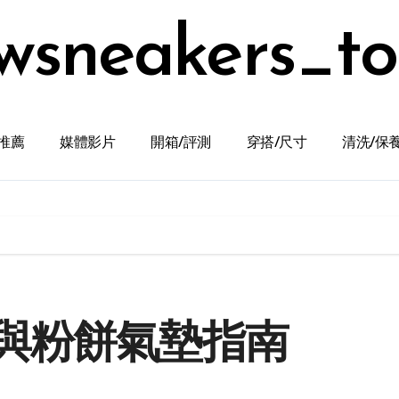
wsneakers_t
推薦
媒體影片
開箱/評測
穿搭/尺寸
清洗/保
與粉餅氣墊指南