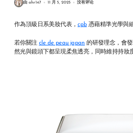
由 ahr147
11 月 5, 2025
没有评论
作為頂級日系美妝代表，
cpb
憑藉精準光學與
若你關注
cle de peau japan
​ 的研發理念，
然光與鏡頭下都呈現柔焦透亮，同時維持持妝