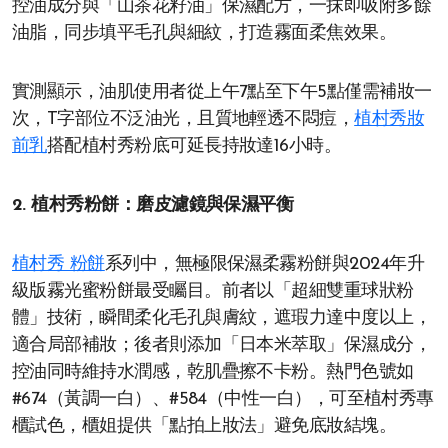
控油成分與「山茶花籽油」保濕配方，一抹即吸附多餘
油脂，同步填平毛孔與細紋，打造霧面柔焦效果。
實測顯示，油肌使用者從上午7點至下午5點僅需補妝一
次，T字部位不泛油光，且質地輕透不悶痘，
植村秀妝
前乳
搭配植村秀粉底可延長持妝達16小時。
2. 植村秀粉餅：磨皮濾鏡與保濕平衡
植村秀 粉餅
系列中，無極限保濕柔霧粉餅與2024年升
級版霧光蜜粉餅最受矚目。前者以「超細雙重球狀粉
體」技術，瞬間柔化毛孔與膚紋，遮瑕力達中度以上，
適合局部補妝；後者則添加「日本米萃取」保濕成分，
控油同時維持水潤感，乾肌疊擦不卡粉。熱門色號如
#674（黃調一白）、#584（中性一白），可至植村秀專
櫃試色，櫃姐提供「點拍上妝法」避免底妝結塊。