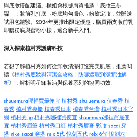
與底妝搭配建議。櫃姐會根據膚質推薦「底妝三步
驟」：妝前乳打底→粉底均勻膚色→粉餅定妝，並贈送
試用包體驗。2024年更推出限定優惠，購買兩支妝前乳
即贈粉底與蜜粉小樣，適合新手入門。
深入探索植村秀護膚科技
若想了解植村秀如何從卸妝清潔打造完美肌底，推薦閱
讀《
植村秀底妝與清潔全攻略：防曬遮瑕到潔顏油解
析
》，解析明星卸妝油與保養系列的協同功效。
shuuemura哪裡買最便宜
植村秀
shu uemura
值春秀
植
春秀
植村秀專櫃
植春秀日本
植春秀台灣
植村秀日本官
網
植村秀 jp
植村秀哪裡買便宜
shuuemura哪裡買最便
宜
植村秀眉筆
植村秀口紅
植村秀唇膏
彩妝
sacai 穿
搭
nike sacai 穿搭
relx 5代
悅刻五代
relx 6代
悅刻六