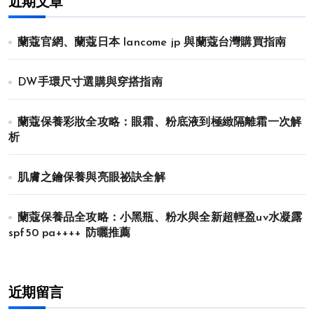
近期文章
蘭蔻官網、蘭蔻日本 lancome jp 與蘭蔻台灣購買指南
DW手環尺寸選購與穿搭指南
蘭蔻保養彩妝全攻略：眼霜、粉底液到極緻隔離霜一次解
析
肌膚之鑰保養與亮眼祕訣全解
蘭蔻保養品全攻略：小黑瓶、粉水與全新超輕盈uv水凝露
spf50 pa++++ 防曬推薦
近期留言