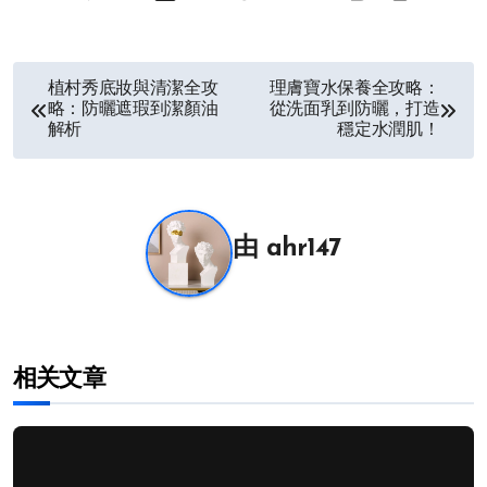
文
植村秀底妝與清潔全攻
理膚寶水保養全攻略：
略：防曬遮瑕到潔顏油
從洗面乳到防曬，打造
章
解析
穩定水潤肌！
导
航
由
ahr147
相关文章