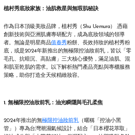
植村秀底妝家族：油肌救星與無瑕肌秘訣
作為日本頂級美妝品牌，植村秀（Shu Uemura） 憑藉
創新技術與亞洲肌膚專研配方，成為底妝領域的領導
者。無論是明星商品
值春秀
粉餅、長效持妝的植村秀粉
底，或是2024年新推出的無極限控油妝前乳，皆以「零
毛孔、抗暗沉、高貼膚」三大核心優勢，滿足油肌、混
和肌至乾肌的需求。以下解析熱門產品亮點與專櫃服務
策略，助你打造全天候精緻妝容。
1. 無極限控油妝前乳：油光瞬隱與毛孔柔焦
2024年推出的無
極限控油妝前乳
（暱稱「控油小黑
管」）專為台灣潮濕氣候設計，結合「日本櫻花萃取」