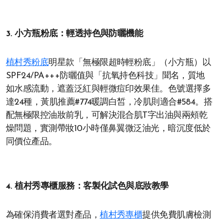
3. 小方瓶粉底：輕透持色與防曬機能
植村秀粉底
明星款「無極限超時輕粉底」（小方瓶）以
SPF24/PA+++防曬值與「抗氧持色科技」聞名，質地
如水感流動，遮蓋泛紅與輕微痘印效果佳。色號選擇多
達24種，黃肌推薦#774暖調白皙，冷肌則適合#584。搭
配無極限控油妝前乳，可解決混合肌T字出油與兩頰乾
燥問題，實測帶妝10小時僅鼻翼微泛油光，暗沉度低於
同價位產品。
4. 植村秀專櫃服務：客製化試色與底妝教學
為確保消費者選對產品，
植村秀專櫃
提供免費肌膚檢測