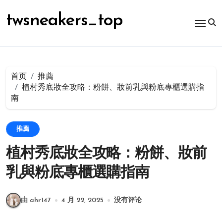
跳
转
twsneakers_top
到
内
容
首页
推薦
植村秀底妝全攻略：粉餅、妝前乳與粉底專櫃選購指
南
推薦
植村秀底妝全攻略：粉餅、妝前
乳與粉底專櫃選購指南
由 ahr147
4 月 22, 2025
没有评论