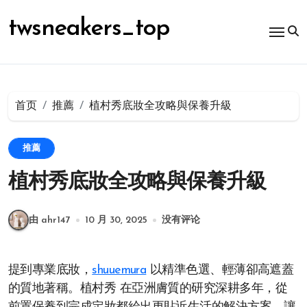
跳
转
twsneakers_top
到
内
容
首页
推薦
植村秀底妝全攻略與保養升級
推薦
植村秀底妝全攻略與保養升級
由 ahr147
10 月 30, 2025
没有评论
提到專業底妝，
shuuemura
以精準色選、輕薄卻高遮蓋
的質地著稱。植村秀 在亞洲膚質的研究深耕多年，從