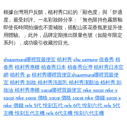
根據台灣用戶反饋，植村秀口紅的「顯色度」與「舒適
度」最受好評。一名彩妝師分享：「無色限持色霧唇釉
即使長時間拍攝也不需補妝，搭配山茶花香氛更提升使
用體驗。」此外，品牌定期推出限量色號（如龍年限定
系列），成功吸引收藏控目光。
shuuemura哪裡買最便宜
植村秀
shu uemura
值春秀
植
春秀
植村秀專櫃
植春秀日本
植春秀台灣
植村秀日本官
網
植村秀 jp
植村秀哪裡買便宜
shuuemura哪裡買最便
宜
植村秀 卸妝
植村秀洗面乳
植村秀潔顏油
植村秀 卸
妝油
植村秀專櫃
sacai哪裡買最便宜
nike sacai
nike x
sacai
nike sacai 價格
sacai 價格
sacai nike 價錢
sacai x
nike 價錢
relx 5代
悅刻五代
relx 6代
悅刻六代
relx 5代
主機
悅刻五代主機
relx 6代主機
悅刻六代主機