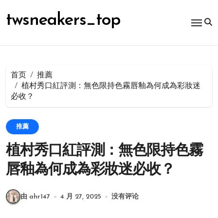
跳
转
twsneakers_top
到
内
容
首页
推薦
植村秀口紅評測：無色限持色霧唇釉為何成為彩妝迷
必收？
推薦
植村秀口紅評測：無色限持色霧
唇釉為何成為彩妝迷必收？
由 ahr147
4 月 27, 2025
没有评论