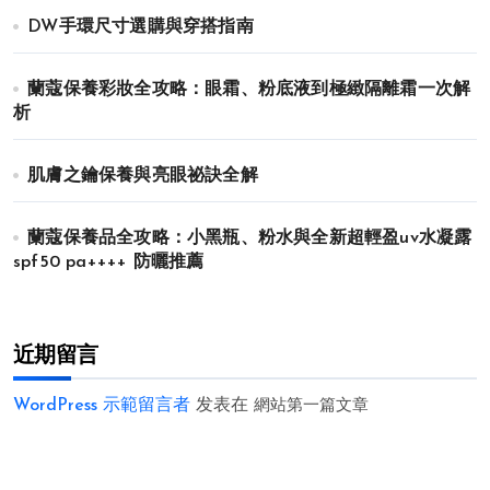
DW手環尺寸選購與穿搭指南
蘭蔻保養彩妝全攻略：眼霜、粉底液到極緻隔離霜一次解
析
肌膚之鑰保養與亮眼祕訣全解
蘭蔻保養品全攻略：小黑瓶、粉水與全新超輕盈uv水凝露
spf50 pa++++ 防曬推薦
近期留言
WordPress 示範留言者
发表在
網站第一篇文章