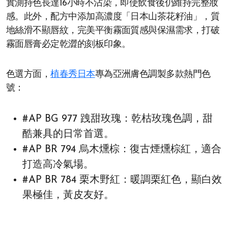
實測持色長達16小時不沾染，即使飲食後仍維持完整妝
感。此外，配方中添加高濃度「日本山茶花籽油」，質
地絲滑不顯唇紋，完美平衡霧面質感與保濕需求，打破
霧面唇膏必定乾澀的刻板印象。
色選方面，
植春秀日本
專為亞洲膚色調製多款熱門色
號：
#AP BG 977 跩甜玫瑰：乾枯玫瑰色調，甜
酷兼具的日常首選。
#AP BR 794 烏木燻棕：復古煙燻棕紅，適合
打造高冷氣場。
#AP BR 784 栗木野紅：暖調栗紅色，顯白效
果極佳，黃皮友好。