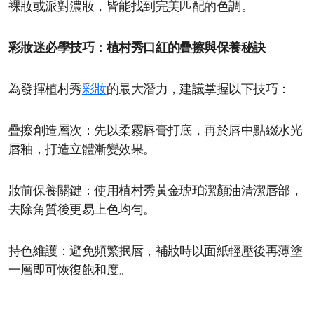
裸妝或派對濃妝，皆能找到完美匹配的色調。
彩妝迷必學技巧：植村秀口紅的疊擦與保養秘訣
為發揮植村秀
彩妝
的最大潛力，建議掌握以下技巧：
疊擦創造層次：先以柔霧唇膏打底，再於唇中點綴水光
唇釉，打造立體漸變效果。
妝前保養關鍵：使用植村秀黃金琥珀潔顏油清潔唇部，
去除角質後更易上色均勻。
持色維護：避免頻繁抿唇，補妝時以面紙輕壓後再薄塗
一層即可恢復飽和度。