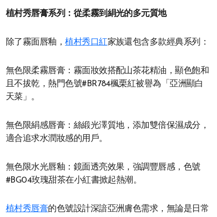
植村秀唇膏系列：從柔霧到絹光的多元質地
除了霧面唇釉，
植村秀口紅
家族還包含多款經典系列：
無色限柔霧唇膏：霧面妝效搭配山茶花精油，顯色飽和
且不拔乾，熱門色號#BR784楓栗紅被譽為「亞洲顯白
天菜」。
無色限絹感唇膏：絲緞光澤質地，添加雙倍保濕成分，
適合追求水潤妝感的用戶。
無色限水光唇釉：鏡面透亮效果，強調豐唇感，色號
#BG04玫瑰甜茶在小紅書掀起熱潮。
植村秀唇膏
的色號設計深諳亞洲膚色需求，無論是日常