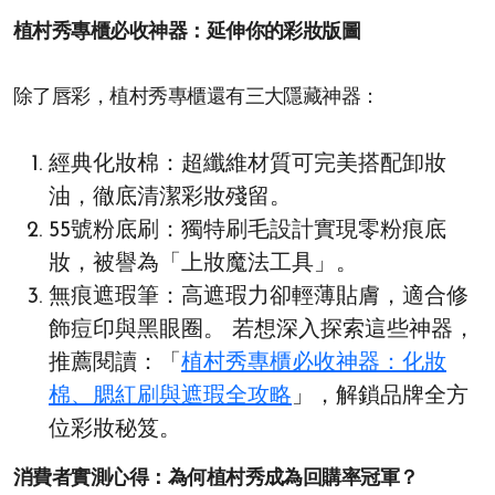
植村秀專櫃必收神器：延伸你的彩妝版圖
除了唇彩，植村秀專櫃還有三大隱藏神器：
經典化妝棉：超纖維材質可完美搭配卸妝
油，徹底清潔彩妝殘留。
55號粉底刷：獨特刷毛設計實現零粉痕底
妝，被譽為「上妝魔法工具」。
無痕遮瑕筆：高遮瑕力卻輕薄貼膚，適合修
飾痘印與黑眼圈。 若想深入探索這些神器，
推薦閱讀：「
植村秀專櫃必收神器：化妝
棉、腮紅刷與遮瑕全攻略
」，解鎖品牌全方
位彩妝秘笈。
消費者實測心得：為何植村秀成為回購率冠軍？