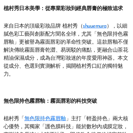
植村秀日本美學：從專業彩妝到經典唇膏的極致追求
來自日本的頂級彩妝品牌 植村秀（
shuuemura
），以細
膩色彩工藝與創新配方聞名全球，尤其「無色限持色霧
唇釉」更被譽為霧面唇彩的革命性突破。這款唇釉不僅
解決傳統霧面唇膏乾澀、易斑駁的痛點，更融合山茶花
精油保濕成分，成為台灣彩妝迷的年度愛用神器。本文
從成分、色選到實測解析，揭開植村秀口紅的獨特魅
力。
無色限持色霧唇釉：霧面唇彩的科技突破
植村秀「
無色限持色霧唇釉
」主打「輕盈持色」兩大核
心優勢，其獨家「護色膜科技」能於數秒內成膜定妝，