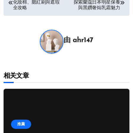
化妝棉、腮紅刷與遮瑕
探索蘭蔻日本明星保養
章
全攻略
與黑鑽奢灿乳霜魅力
导
航
由
ahr147
相关文章
推薦