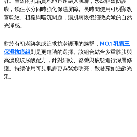
計。豐盈的乳霜質地能迅速融入肌膚，形成輕盈防護
膜，鎖住水分同時強化保濕屏障。長時間使用可明顯改
善乾紋、粗糙與暗沉問題，讓肌膚恢復細緻柔嫩的自然
光澤感。
對於有初老跡象或追求抗老護理的族群，
NO.1 乳霜王
保濕抗痕組
則是更進階的選擇。該組合結合多重胜肽與
高濃度玻尿酸配方，針對細紋、鬆弛與疲態進行深層修
護。持續使用可見肌膚更為緊緻明亮，散發宛如逆齡光
采。