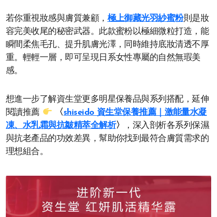
若你重視妝感與膚質兼顧，
極上御藏光羽紗蜜粉
則是妝
容完美收尾的秘密武器。此款蜜粉以極細微粒打造，能
瞬間柔焦毛孔、提升肌膚光澤，同時維持底妝清透不厚
重。輕輕一層，即可呈現日系女性專屬的自然無瑕美
感。
想進一步了解資生堂更多明星保養品與系列搭配，延伸
閱讀推薦
〈
shiseido 資生堂保養推薦｜激能量水凝
凍、水乳霜與抗皺精萃全解析
〉
，深入剖析各系列保濕
與抗老產品的功效差異，幫助你找到最符合膚質需求的
理想組合。