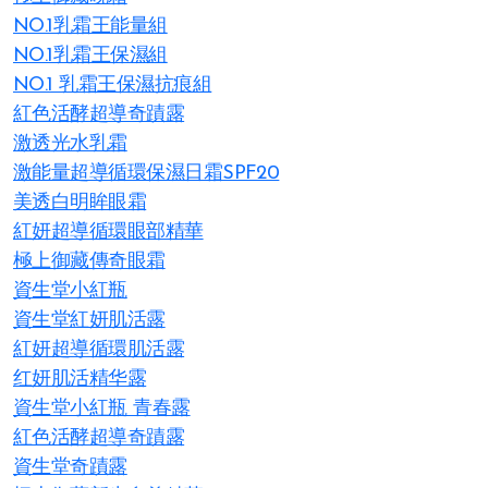
NO.1乳霜王能量組
NO.1乳霜王保濕組
NO.1 乳霜王保濕抗痕組
紅色活酵超導奇蹟露
激透光水乳霜
激能量超導循環保濕日霜SPF20
美透白明眸眼霜
紅妍超導循環眼部精華
極上御藏傳奇眼霜
資生堂小紅瓶
資生堂紅妍肌活露
紅妍超導循環肌活露
红妍肌活精华露
資生堂小紅瓶 青春露​
紅色活酵超導奇蹟露
資生堂奇蹟露