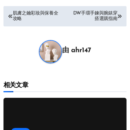
文
肌膚之鑰彩妝與保養全
DW手環手鍊與腕錶穿
攻略
搭選購指南
章
导
航
由
ahr147
相关文章