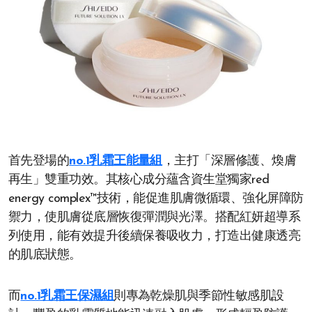
首先登場的
no.1乳霜王能量組
，主打「深層修護、煥膚
再生」雙重功效。其核心成分蘊含資生堂獨家red
energy complex™技術，能促進肌膚微循環、強化屏障防
禦力，使肌膚從底層恢復彈潤與光澤。搭配紅妍超導系
列使用，能有效提升後續保養吸收力，打造出健康透亮
的肌底狀態。
而
no.1乳霜王保濕組
則專為乾燥肌與季節性敏感肌設