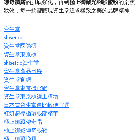
導奇蹟露
的肌底強化，再到
極上御藏光羽紗蜜粉
的柔焦
妝效，每一款都體現資生堂追求極致之美的品牌精神。
資生堂
shiseido
資生堂國際櫃
資生堂東京櫃
shiseido資生堂
資生堂產品目錄
資生堂官網
資生堂東京櫃官網
資生堂東京櫃線上購物
日本買資生堂會比較便宜嗎
紅妍超導循環眼部精華
極上御藏傳奇霜
極上御藏傳奇眼霜
極上御藏晚霜