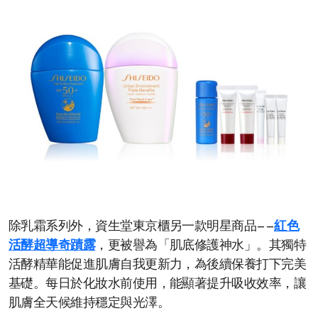
除乳霜系列外，資生堂東京櫃另一款明星商品——
紅色
活酵超導奇蹟露
，更被譽為「肌底修護神水」。其獨特
活酵精華能促進肌膚自我更新力，為後續保養打下完美
基礎。每日於化妝水前使用，能顯著提升吸收效率，讓
肌膚全天候維持穩定與光澤。