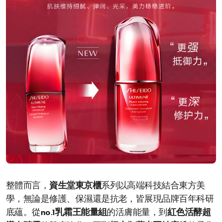
整體而言，
資生堂東京櫃
系列以高端科技結合東方美
學，無論是修護、保濕還是抗老，皆展現品牌百年科研
底蘊。從
no.1乳霜王能量組
的活膚能量，到
紅色活酵超