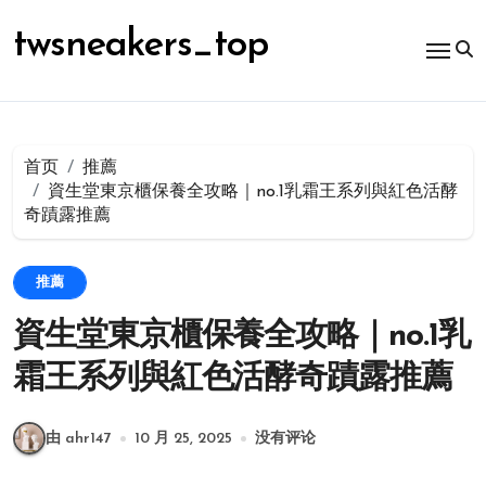
跳
转
twsneakers_top
到
内
容
首页
推薦
資生堂東京櫃保養全攻略｜no.1乳霜王系列與紅色活酵
奇蹟露推薦
推薦
資生堂東京櫃保養全攻略｜no.1乳
霜王系列與紅色活酵奇蹟露推薦
由 ahr147
10 月 25, 2025
没有评论