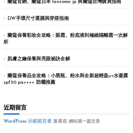
蘭蔻官網、蘭蔻日本 lancome jp 與蘭蔻台灣購買指南
DW手環尺寸選購與穿搭指南
蘭蔻保養彩妝全攻略：眼霜、粉底液到極緻隔離霜一次解
析
肌膚之鑰保養與亮眼祕訣全解
蘭蔻保養品全攻略：小黑瓶、粉水與全新超輕盈uv水凝露
spf50 pa++++ 防曬推薦
近期留言
WordPress 示範留言者
发表在
網站第一篇文章