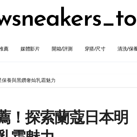
wsneakers_t
推薦
媒體影片
開箱/評測
穿搭/尺寸
清洗/保
星保養與黑鑽奢灿乳霜魅力
薦！探索蘭蔻日本明