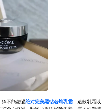
，絕不能錯過
绝对完美黑钻奢灿乳霜
。這款乳霜以