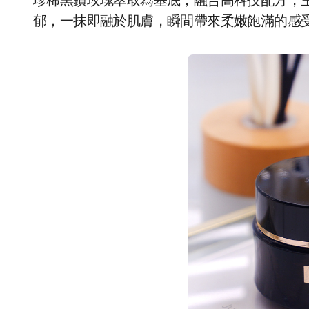
珍稀黑鑽玫瑰萃取為基底，融合高科技配方，
郁，一抹即融於肌膚，瞬間帶來柔嫩飽滿的感