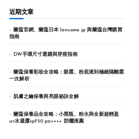
近期文章
蘭蔻官網、蘭蔻日本 lancome jp 與蘭蔻台灣購買
指南
DW手環尺寸選購與穿搭指南
蘭蔻保養彩妝全攻略：眼霜、粉底液到極緻隔離霜
一次解析
肌膚之鑰保養與亮眼祕訣全解
蘭蔻保養品全攻略：小黑瓶、粉水與全新超輕盈
uv水凝露spf50 pa++++ 防曬推薦