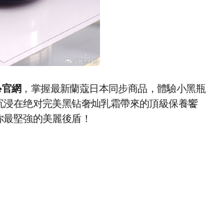
me官網
，掌握最新蘭蔻日本同步商品，體驗小黑瓶
沉浸在绝对完美黑钻奢灿乳霜帶來的頂級保養饗
你最堅強的美麗後盾！