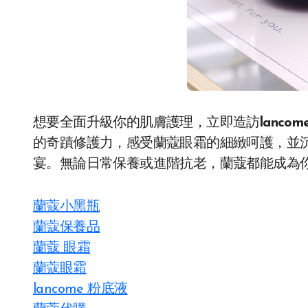
想要全面升級你的肌膚護理，立即造訪
lanco
的奇蹟修護力，感受蘭蔻眼霜的細緻呵護，並
宴。無論日常保養或進階抗老，蘭蔻都能成為
蘭蔻小黑瓶
蘭蔻保養品
蘭蔻 眼霜
蘭蔻眼霜
lancome 粉底液