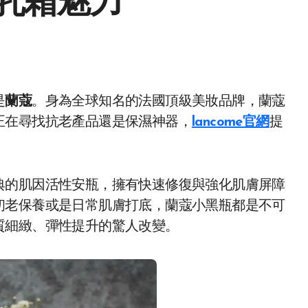
乳霜魅力
是
蘭蔻
。身為全球知名的法國頂級美妝品牌，蘭蔻
正在尋找抗老產品還是保濕神器，
lancome官網
提
。
典的肌因活性安瓶，擁有快速修復與強化肌膚屏障
初老保養或是日常肌膚打底，蘭蔻小黑瓶都是不可
質細緻、彈性提升的驚人改變。