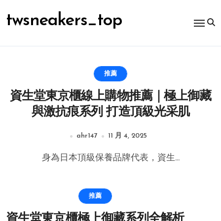
跳
转
twsneakers_top
到
内
容
推薦
資生堂東京櫃線上購物推薦｜極上御藏
與激抗痕系列 打造頂級光采肌
ahr147
11 月 4, 2025
身為日本頂級保養品牌代表，資生...
推薦
資生堂東京櫃極上御藏系列全解析