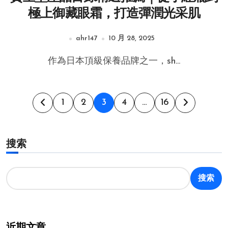
極上御藏眼霜，打造彈潤光采肌
ahr147
10 月 28, 2025
作為日本頂級保養品牌之一，sh...
文
1
2
3
4
…
16
章
搜索
分
页
搜索