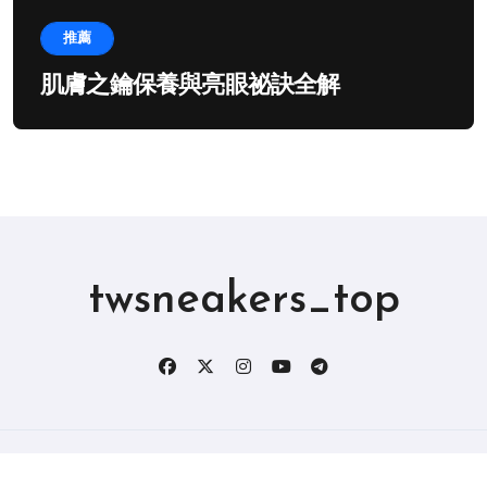
推薦
肌膚之鑰保養與亮眼祕訣全解
twsneakers_top
版权所有2019。 保留所有权利。
|
BlogData
，由