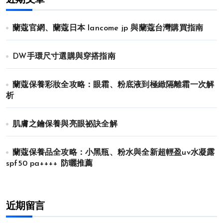
近期文章
蘭蔻官網、蘭蔻日本 lancome jp 與蘭蔻台灣購買指南
DW手環尺寸選購與穿搭指南
蘭蔻保養彩妝全攻略：眼霜、粉底液到極緻隔離霜一次解
析
肌膚之鑰保養與亮眼祕訣全解
蘭蔻保養品全攻略：小黑瓶、粉水與全新超輕盈uv水凝露
spf50 pa++++ 防曬推薦
近期留言