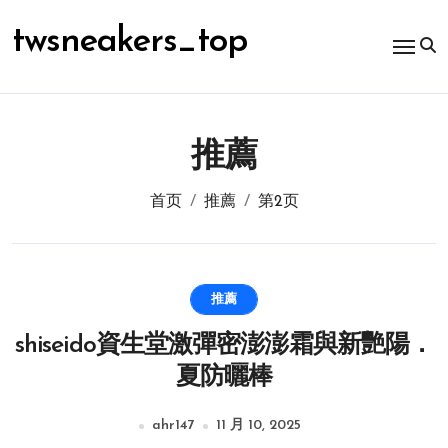
跳
转
twsneakers_top
到
内
容
推薦
首页
推薦
第2页
推薦
shiseido資生堂激彈密澎澎霜與新艷陽．
夏防曬棒
ahr147
11 月 10, 2025