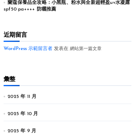
蘭蔻保養品全攻略：小黑瓶、粉水與全新超輕盈uv水凝露
spf50 pa++++ 防曬推薦
近期留言
WordPress 示範留言者
发表在
網站第一篇文章
彙整
2025 年 11 月
2025 年 10 月
2025 年 9 月