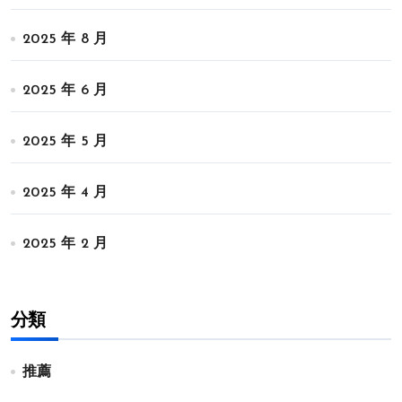
2025 年 8 月
2025 年 6 月
2025 年 5 月
2025 年 4 月
2025 年 2 月
分類
推薦