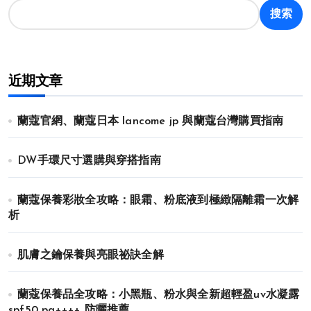
页
搜索
近期文章
蘭蔻官網、蘭蔻日本 lancome jp 與蘭蔻台灣購買指南
DW手環尺寸選購與穿搭指南
蘭蔻保養彩妝全攻略：眼霜、粉底液到極緻隔離霜一次解
析
肌膚之鑰保養與亮眼祕訣全解
蘭蔻保養品全攻略：小黑瓶、粉水與全新超輕盈uv水凝露
spf50 pa++++ 防曬推薦