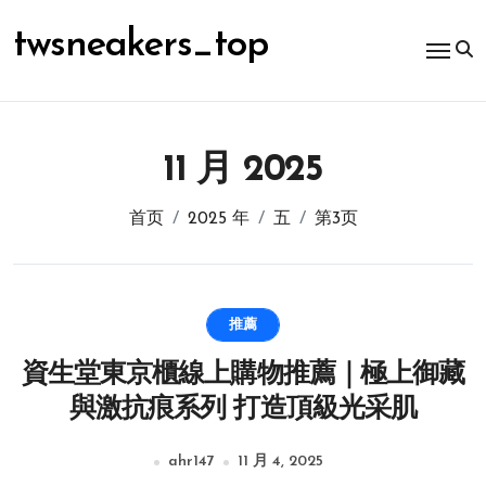
跳
转
twsneakers_top
到
内
容
11 月 2025
首页
2025 年
五
第3页
推薦
資生堂東京櫃線上購物推薦｜極上御藏
與激抗痕系列 打造頂級光采肌
ahr147
11 月 4, 2025