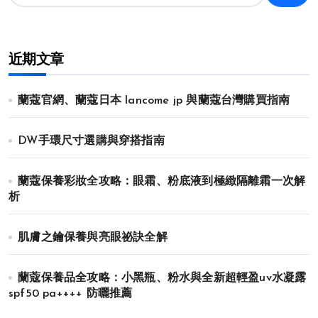
近期文章
蘭蔻官網、蘭蔻日本 lancome jp 與蘭蔻台灣購買指南
DW手環尺寸選購與穿搭指南
蘭蔻保養彩妝全攻略：眼霜、粉底液到極緻隔離霜一次解
析
肌膚之鑰保養與亮眼祕訣全解
蘭蔻保養品全攻略：小黑瓶、粉水與全新超輕盈uv水凝露
spf50 pa++++ 防曬推薦