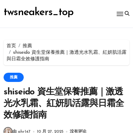
跳
转
twsneakers_top
到
内
容
首页
推薦
shiseido 資生堂保養推薦｜激透光水乳霜、紅妍肌活露
與日霜全效修護指南
推薦
shiseido 資生堂保養推薦｜激透
光水乳霜、紅妍肌活露與日霜全
效修護指南
由 ahr147
10 月 27, 2025
没有评论