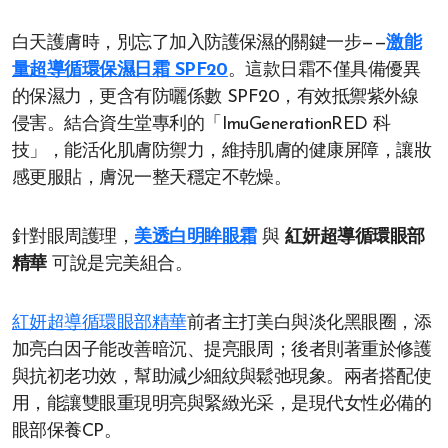
白天護膚時，別忘了加入防護保濕的關鍵一步——
激能
量超導循環保濕日霜 SPF20
。這款日霜不僅具備優異
的保濕力，更含有防曬係數 SPF20，有效抵禦紫外線
侵害。結合資生堂專利的「ImuGenerationRED 科
技」，能活化肌膚防禦力，維持肌膚的健康屏障，讓妝
感更服貼，膚況一整天穩定不乾燥。
針對眼周護理，
美透白明眸眼霜
與
紅妍超導循環眼部
精華
可說是完美組合。
紅妍超導循環眼部精華
前者主打美白與淡化黑眼圈，添
加亮白因子能改善暗沉、提亮眼周；後者則著重於修護
與抗初老功效，幫助減少細紋與鬆弛現象。兩者搭配使
用，能讓雙眼重現明亮與緊緻光采，是現代女性必備的
眼部保養CP。