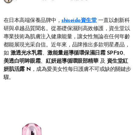
在日本高端保養品牌中，
shiseido資生堂
一直以創新科
研與卓越品質聞名。從基礎保濕到高效修護，資生堂以
專業技術為肌膚注入健康能量，讓女性無論在任何年齡
都能展現光采自信。近年來，品牌推出多款明星產品，
如
激透光水乳霜
、
激能量超導循環保濕日霜 SPF20
、
美透白明眸眼霜
、
紅妍超導循環眼部精華
及
資生堂紅
妍肌活露 N
，成為愛美女性每日護膚不可或缺的關鍵步
驟。