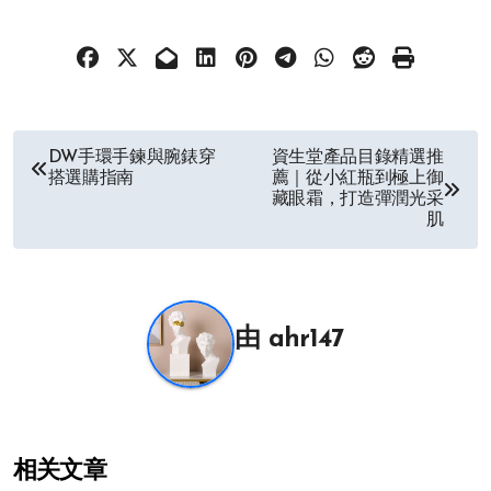
文
DW手環手鍊與腕錶穿
資生堂產品目錄精選推
搭選購指南
薦｜從小紅瓶到極上御
章
藏眼霜，打造彈潤光采
肌
导
航
由
ahr147
相关文章