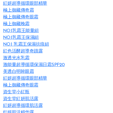
紅妍超導循環眼部精華
極上御藏傳奇霜
極上御藏傳奇眼霜
極上御藏晚霜
NO.1乳霜王能量組
NO.1乳霜王保濕組
NO.1 乳霜王保濕抗痕組
紅色活酵超導奇蹟露
激透光水乳霜
激能量超導循環保濕日霜SPF20
美透白明眸眼霜
紅妍超導循環眼部精華
極上御藏傳奇眼霜
資生堂小紅瓶
資生堂紅妍肌活露
紅妍超導循環肌活露
红妍肌活精华露