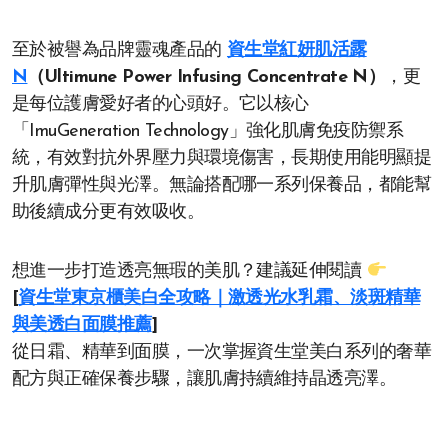
至於被譽為品牌靈魂產品的
資生堂紅妍肌活露
N
（Ultimune Power Infusing Concentrate N）
，更
是每位護膚愛好者的心頭好。它以核心
「ImuGeneration Technology」強化肌膚免疫防禦系
統，有效對抗外界壓力與環境傷害，長期使用能明顯提
升肌膚彈性與光澤。無論搭配哪一系列保養品，都能幫
助後續成分更有效吸收。
想進一步打造透亮無瑕的美肌？建議延伸閱讀
[
資生堂東京櫃美白全攻略｜激透光水乳霜、淡斑精華
與美透白面膜推薦
]
從日霜、精華到面膜，一次掌握資生堂美白系列的奢華
配方與正確保養步驟，讓肌膚持續維持晶透亮澤。