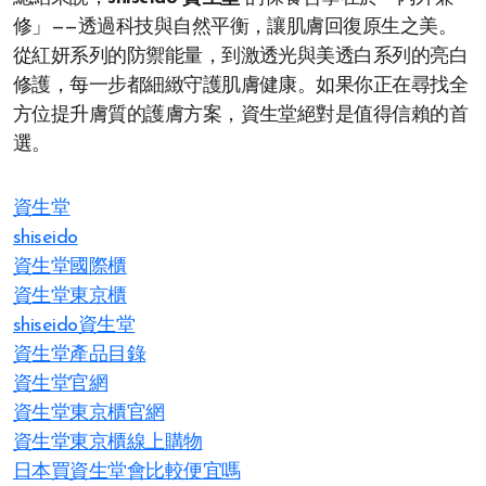
修」——透過科技與自然平衡，讓肌膚回復原生之美。
從紅妍系列的防禦能量，到激透光與美透白系列的亮白
修護，每一步都細緻守護肌膚健康。如果你正在尋找全
方位提升膚質的護膚方案，資生堂絕對是值得信賴的首
選。
資生堂
shiseido
資生堂國際櫃
資生堂東京櫃
shiseido資生堂
資生堂產品目錄
資生堂官網
資生堂東京櫃官網
資生堂東京櫃線上購物
日本買資生堂會比較便宜嗎