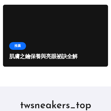
推薦
肌膚之鑰保養與亮眼祕訣全解
twsneakers_top