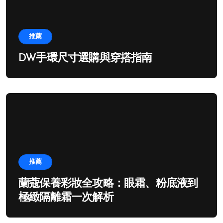
推薦
DW手環尺寸選購與穿搭指南
推薦
蘭蔻保養彩妝全攻略：眼霜、粉底液到
極緻隔離霜一次解析