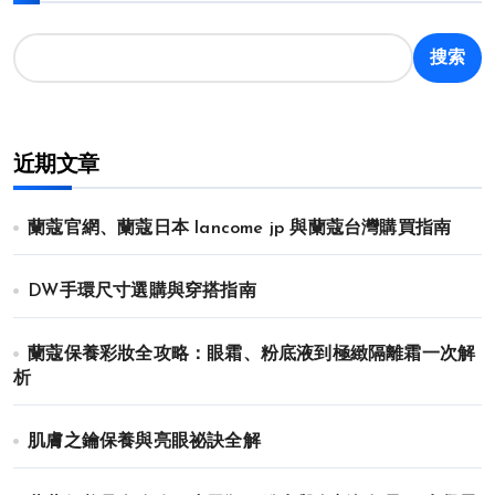
页
搜索
近期文章
蘭蔻官網、蘭蔻日本 lancome jp 與蘭蔻台灣購買指南
DW手環尺寸選購與穿搭指南
蘭蔻保養彩妝全攻略：眼霜、粉底液到極緻隔離霜一次解
析
肌膚之鑰保養與亮眼祕訣全解