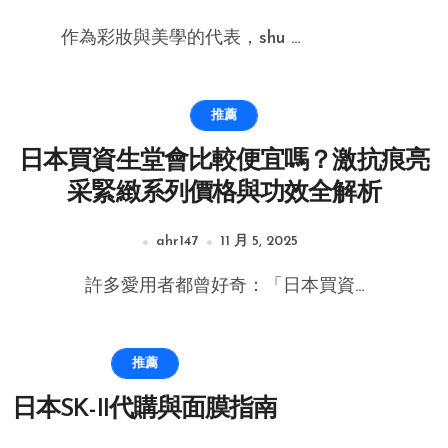
作為彩妝與美學的代表，shu ...
推薦
日本買資生堂會比較便宜嗎？激抗痕亮
采緊緻系列價格與功效全解析
ahr147
11 月 5, 2025
許多愛用者都曾好奇：「日本買資...
推薦
日本SK-II代購與面膜指南