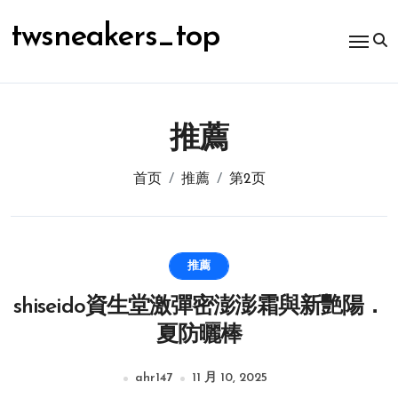
跳
转
twsneakers_top
到
内
容
推薦
首页
推薦
第2页
推薦
shiseido資生堂激彈密澎澎霜與新艷陽．
夏防曬棒
ahr147
11 月 10, 2025