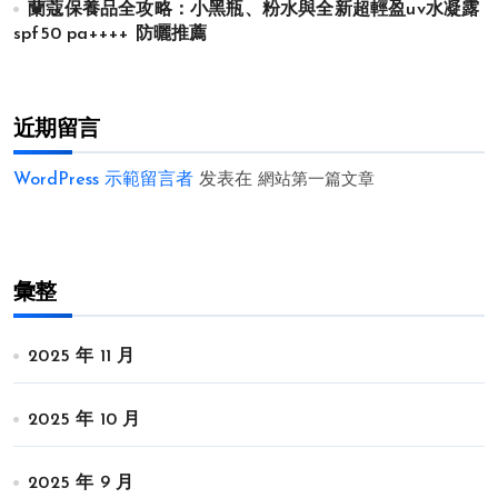
蘭蔻保養品全攻略：小黑瓶、粉水與全新超輕盈uv水凝露
spf50 pa++++ 防曬推薦
近期留言
WordPress 示範留言者
发表在
網站第一篇文章
彙整
2025 年 11 月
2025 年 10 月
2025 年 9 月