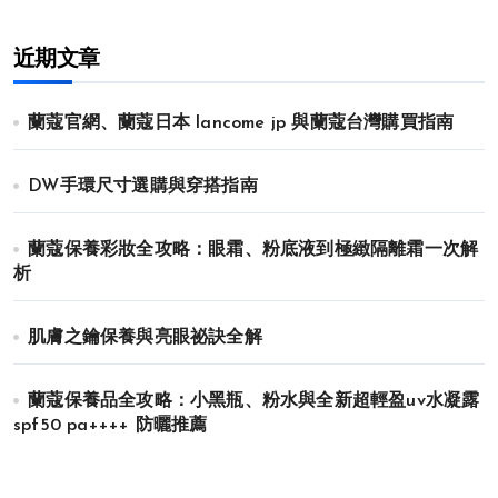
近期文章
蘭蔻官網、蘭蔻日本 lancome jp 與蘭蔻台灣購買指南
DW手環尺寸選購與穿搭指南
蘭蔻保養彩妝全攻略：眼霜、粉底液到極緻隔離霜一次解
析
肌膚之鑰保養與亮眼祕訣全解
蘭蔻保養品全攻略：小黑瓶、粉水與全新超輕盈uv水凝露
spf50 pa++++ 防曬推薦