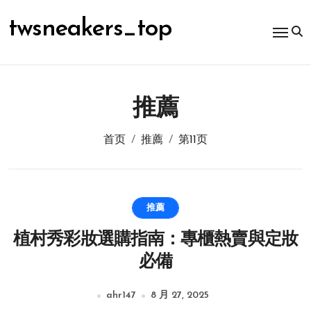
跳
转
twsneakers_top
到
内
容
推薦
首页
推薦
第11页
推薦
植村秀彩妝選購指南：專櫃熱賣與定妝
必備
ahr147
8 月 27, 2025