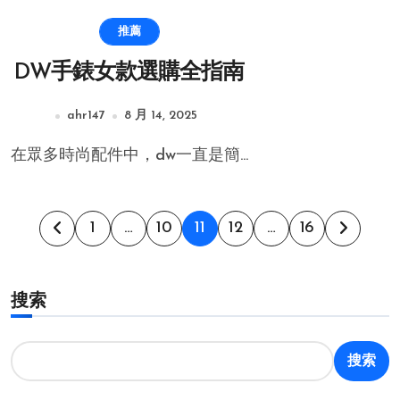
推薦
DW手錶女款選購全指南
ahr147
8 月 14, 2025
在眾多時尚配件中，dw一直是簡...
文
1
…
10
11
12
…
16
章
搜索
分
页
搜索