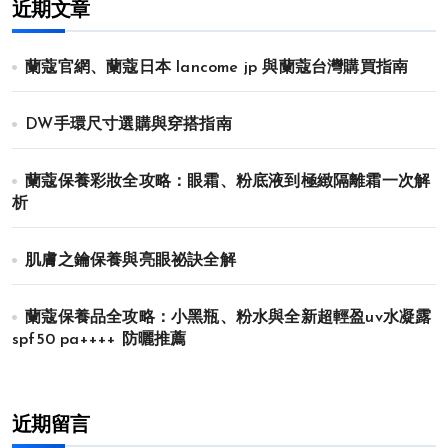
近期文章
蘭蔻官網、蘭蔻日本 lancome jp 與蘭蔻台灣購買指南
DW手環尺寸選購與穿搭指南
蘭蔻保養彩妝全攻略：眼霜、粉底液到極緻隔離霜一次解
析
肌膚之鑰保養與亮眼祕訣全解
蘭蔻保養品全攻略：小黑瓶、粉水與全新超輕盈uv水凝露
spf50 pa++++ 防曬推薦
近期留言