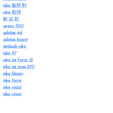
nike 氣墊 鞋
nike 籃球
耐 吉 鞋
yeezy 500
adidas 4d
adidas boost
ambush nike
nike 97
nike air force 女
nike air max 270
nike blazer
nike force
nike react
nike store