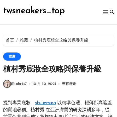
跳
转
twsneakers_top
到
内
容
首页
推薦
植村秀底妝全攻略與保養升級
推薦
植村秀底妝全攻略與保養升級
由 ahr147
10 月 30, 2025
没有评论
提到專業底妝，
shuuemura
以精準色選、輕薄卻高遮蓋
的質地著稱。植村秀 在亞洲膚質的研究深耕多年，從