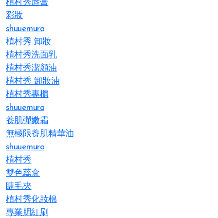
植村秀唇膏
彩妝
shuuemura
植村秀 卸妝
植村秀洗面乳
植村秀潔顏油
植村秀 卸妝油
植村秀專櫃
shuuemura
養肌彈嫩霜
無極限養肌精華油
shuuemura
植村秀
雙色蕊盒
睫毛夾
植村秀化妝棉
專業腮紅刷