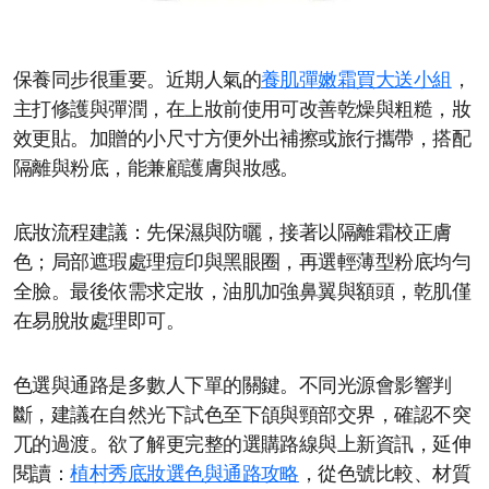
保養同步很重要。近期人氣的
養肌彈嫩霜買大送小組
，
主打修護與彈潤，在上妝前使用可改善乾燥與粗糙，妝
效更貼。加贈的小尺寸方便外出補擦或旅行攜帶，搭配
隔離與粉底，能兼顧護膚與妝感。
底妝流程建議：先保濕與防曬，接著以隔離霜校正膚
色；局部遮瑕處理痘印與黑眼圈，再選輕薄型粉底均勻
全臉。最後依需求定妝，油肌加強鼻翼與額頭，乾肌僅
在易脫妝處理即可。
色選與通路是多數人下單的關鍵。不同光源會影響判
斷，建議在自然光下試色至下頜與頸部交界，確認不突
兀的過渡。欲了解更完整的選購路線與上新資訊，延伸
閱讀：
植村秀底妝選色與通路攻略
，從色號比較、材質