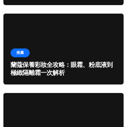
推薦
蘭蔻保養彩妝全攻略：眼霜、粉底液到
極緻隔離霜一次解析