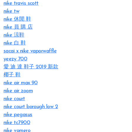
nike travis scott
nike tw
nike 休閒 鞋
nike 員 購 店
nike 涼鞋
nike 白 鞋
sacai x nike vaporwaffle
yeezy 700
愛 迪 達 鞋子 2019 新款
椰子 鞋
nike air max 90
nike air zoom
nike court
nike court borough low 2
nike pegasus
nike tc7900
nike vomero