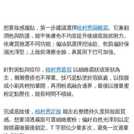
想要妝感服貼，第一步建議選擇
植村秀隔離霜
。它兼顧
潤色與防護，能平衡膚色不均並提升後續底妝抓附力。
依膚質挑選不同功能：偏油肌選擇控油款、乾肌偏好保
濕光澤型；上妝前薄擦全臉，鼻翼與下巴可加強。
針對斑點與痘印，
植村秀遮瑕
以細緻霜狀或筆狀為
主，層層疊搭也不厚重。技巧是點塗於瑕疵處，以指腹
或小刷具輕拍暈開，再用粉底融合邊界，最後以微量蜜
粉定點壓住，能長時間不積線。
完成底妝後，
植村秀定妝
能左右整體持久度與妝面質
感。想要清透霧面可選細緻蜜粉；偏好自然光澤則以定
妝噴霧做最後鎖定。T 字部位少量多次，避免一次過量